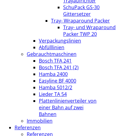
Trayaufrichter
SchuPack GS-30
Gittersetzer
Tray- Wraparound Packer
Tray- und Wraparound
Packer TWP 20
Verpackungslinien
Abfülllinien
Gebrauchtmaschinen
Bosch TFA 241
Bosch TFA 241 (2)
Hamba 2400
Easyline BF 4000
Hamba 5012/2
Lieder TA 54
Plattenlinienverteiler von
einer Bahn auf zwei
Bahnen
Immobilien
Referenzen
Referenzen